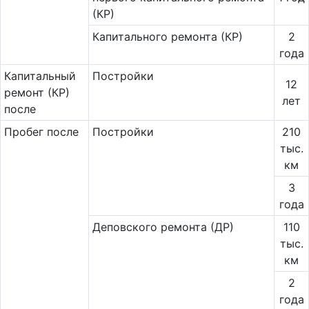
(КР)
Капитального ремонта (КР)
2
года
Ка­пи­таль­ный
Постройки
12
ремонт (КР)
лет
после
Пробег после
Постройки
210
тыс.
км
3
года
Деповского ремонта (ДР)
110
тыс.
км
2
года