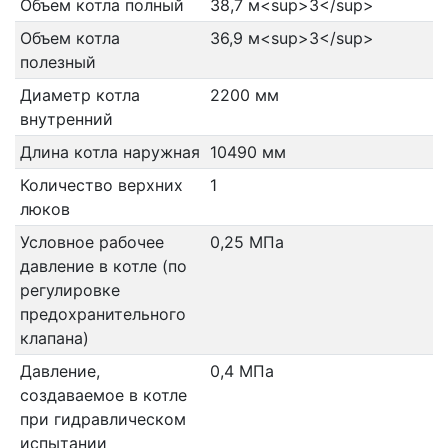
Объем котла полный
38,7 м<sup>3</sup>
Объем котла
36,9 м<sup>3</sup>
полезный
Диаметр котла
2200 мм
внутренний
Длина котла наружная
10490 мм
Количество верхних
1
люков
Условное рабочее
0,25 МПа
давление в котле (по
регулировке
предохранительного
клапана)
Давление,
0,4 МПа
создаваемое в котле
при гидравлическом
испытании