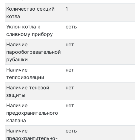
Количество секций
1
котла
Уклон котла к
есть
сливному прибору
Наличие
нет
парообогревательной
рубашки
Наличие
нет
теплоизоляции
Наличие теневой
нет
защиты
Наличие
нет
предохранительного
клапана
Наличие
есть
предохрантительно-