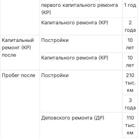
первого капитального ремонта
1 год
(КР)
Капитального ремонта (КР)
2
года
Ка­пи­таль­ный
Постройки
10
ремонт (КР)
лет
после
Капитального ремонта (КР)
10
лет
Пробег после
Постройки
210
тыс.
км
3
года
Деповского ремонта (ДР)
110
тыс.
км