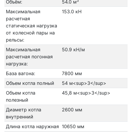
3
Объём:
54.0 м
Максимальная
153.0 кН
расчетная
статическая нагрузка
от колесной пары на
рельсы:
Максимальная
50.9 кН/м
расчетная погонная
нагрузка:
База вагона:
7800 мм
Объем котла полный
54 м<sup>3</sup>
Объем котла
45,8 м<sup>3</sup>
полезный
Диаметр котла
2600 мм
внутренний
Длина котла наружная
10650 мм