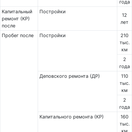
года
Ка­пи­таль­ный
Постройки
12
ремонт (КР)
лет
после
Пробег после
Постройки
210
тыс.
км
2
года
Деповского ремонта (ДР)
110
тыс.
км
2
года
Капитального ремонта (КР)
160
тыс.
км