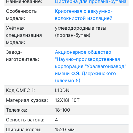
Наименование:
Цистерна для пропана-бутана
Особенность
Криогенная с вакуумно-
модели:
волокнистой изоляцией
Учётная
углеводородные газы
специализация
(пропан-бутан)
модели:
Завод-
Акционерное общество
изготовитель:
"Научно-производственная
корпорация "Уралвагонзавод"
имени Ф.Э. Дзержинского
(клеймо 5)
Код СМГС 1:
L10DN
Материал кузова:
12Х18Н10Т
Тележка:
18-100
Осность вагона:
4
Ширина колеи:
1520 мм