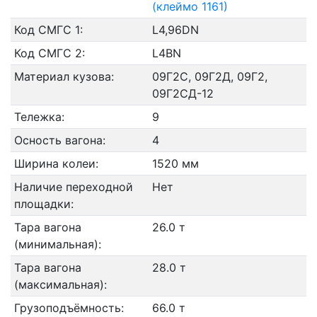
(клеймо 1161)
Код СМГС 1:
L4,96DN
Код СМГС 2:
L4BN
Материал кузова:
09Г2С, 09Г2Д, 09Г2,
09Г2СД-12
Тележка:
9
Осность вагона:
4
Ширина колеи:
1520 мм
Наличие переходной
Нет
площадки:
Тара вагона
26.0 т
(минимальная):
Тара вагона
28.0 т
(максимальная):
Грузоподъёмность:
66.0 т