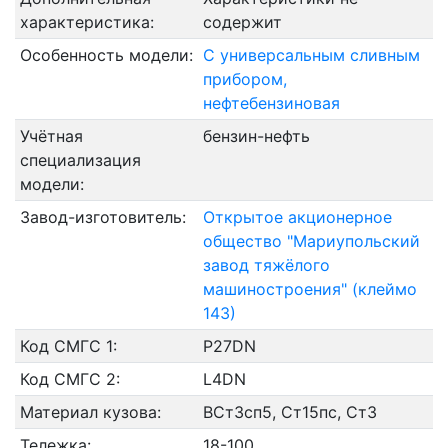
характеристика:
содержит
Особенность модели:
С универсальным сливным
прибором,
нефтебензиновая
Учётная
бензин-нефть
специализация
модели:
Завод-изготовитель:
Открытое акционерное
общество "Мариупольский
завод тяжёлого
машиностроения" (клеймо
143)
Код СМГС 1:
P27DN
Код СМГС 2:
L4DN
Материал кузова:
ВСт3сп5, Ст15пс, Ст3
Тележка:
18-100