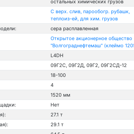
остальных химических грузов
С верх. слив, парообогр. рубашк,
теплоиз-ей, для хим. грузов
модели:
сера расплавленная
Открытое акционерное общество
"Волгограднефтемаш" (клеймо 120
L4DH
09Г2С, 09Г2Д, 09Г2, 09Г2СД-12
18-100
4
1520 мм
щадки:
Нет
я):
27.1 т
ая):
29.1 т