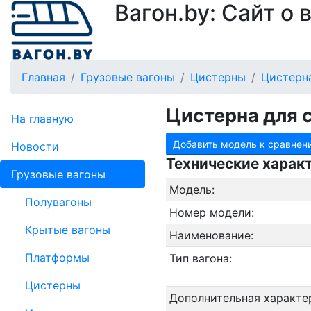
Вагон.by: Сайт о
Главная
Грузовые вагоны
Цистерны
Цистерна
Цистерна для 
На главную
Добавить модель к сравнен
Новости
Технические харак
Грузовые вагоны
Модель:
Полувагоны
Номер модели:
Крытые вагоны
Наименование:
Платформы
Тип вагона:
Цистерны
Дополнительная характе