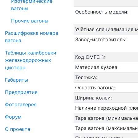
Изотермические
вагоны
Особенность модели:
Прочие вагоны
Учётная специализация 
Рас­шифров­ка номера
Завод-изготовитель:
вагона
Таблицы калибровки
Код СМГС 1:
же­лезно­дорожных
Материал кузова:
цистерн
Тележка:
Габариты
Осность вагона:
Пред­прия­тия
Ширина колеи:
Фо­то­га­ле­рея
Наличие переходной пло
Форум
Тара вагона (минимальна
Тара вагона (максимальн
О проекте