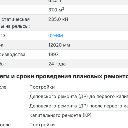
64.5 т
3
37.0 м
 статическая
235.0 кН
ры на рельсы:
13:
02-ВМ
к:
12020 мм
оизводства:
1997
бы:
24 года
и и сроки проведения плановых ремонтов
сле
Постройки
Деповского ремонта (ДР) до первого капи
Деповского ремонта (ДР) после первого к
Капитального ремонта (КР)
после
Постройки