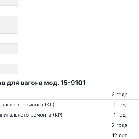
 для вагона мод. 15-9101
3 года
тального ремонта (КР)
1 год
апитального ремонта (КР)
1 год
2 года
12 лет