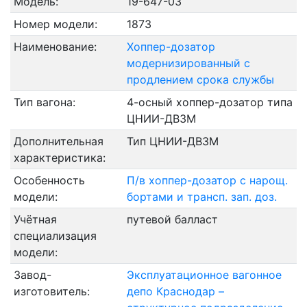
Модель:
19-647-03
Номер модели:
1873
Наименование:
Хоппер-дозатор
модернизированный с
продлением срока службы
Тип вагона:
4-осный хоппер-дозатор типа
ЦНИИ-ДВ3М
Дополнительная
Тип ЦНИИ-ДВ3М
характеристика:
Особенность
П/в хоппер-дозатор с нарощ.
модели:
бортами и трансп. зап. доз.
Учётная
путевой балласт
специализация
модели:
Завод-
Эксплуатационное вагонное
изготовитель:
депо Краснодар –