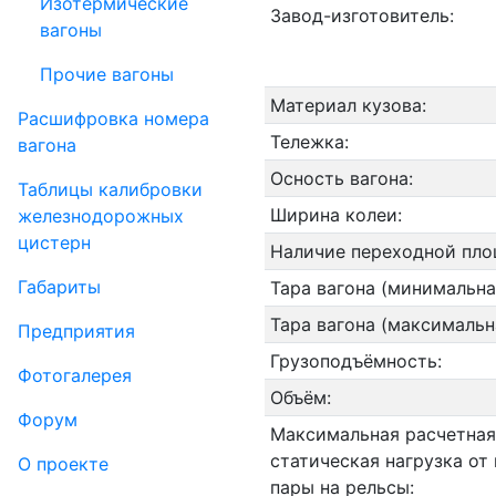
Изотермические
Завод-изготовитель:
вагоны
Прочие вагоны
Материал кузова:
Рас­шифров­ка номера
Тележка:
вагона
Осность вагона:
Таблицы калибровки
Ширина колеи:
же­лезно­дорожных
цистерн
Наличие переходной пло
Габариты
Тара вагона (минимальна
Тара вагона (максимальн
Пред­прия­тия
Грузоподъёмность:
Фо­то­га­ле­рея
Объём:
Форум
Максимальная расчетная
статическая нагрузка от
О проекте
пары на рельсы: