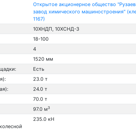
Открытое акционерное общество "Рузае
завод химического машиностроения" (кл
1167)
10ХНДП, 10ХСНД-3
18-100
4
1520 мм
щадки:
Есть
я):
23.0 т
ая):
24.0 т
70.0 т
3
97.0 м
235.0 кН
 колесной