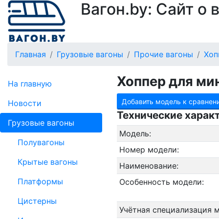
Вагон.by: Сайт о
Главная
Грузовые вагоны
Прочие вагоны
Хоп
Хоппер для ми
На главную
Добавить модель к сравнен
Новости
Технические харак
Грузовые вагоны
Модель:
Полувагоны
Номер модели:
Крытые вагоны
Наименование:
Платформы
Особенность модели:
Цистерны
Учётная специализация 