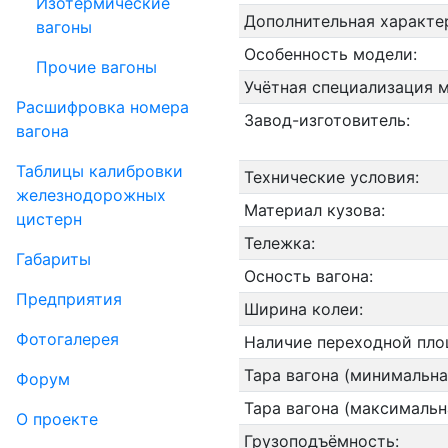
Изотермические
Дополнительная характе
вагоны
Особенность модели:
Прочие вагоны
Учётная специализация 
Рас­шифров­ка номера
Завод-изготовитель:
вагона
Таблицы калибровки
Технические условия:
же­лезно­дорожных
Материал кузова:
цистерн
Тележка:
Габариты
Осность вагона:
Пред­прия­тия
Ширина колеи:
Фо­то­га­ле­рея
Наличие переходной пло
Тара вагона (минимальна
Форум
Тара вагона (максимальн
О проекте
Грузоподъёмность: