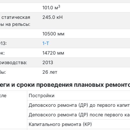
3
101.0 м
 статическая
245.0 кН
ры на рельсы:
10500 мм
13:
1-Т
к:
14720 мм
оизводства:
2013
бы:
26 лет
ги и сроки проведения плановых ремонто
сле
Постройки
Деповского ремонта (ДР) до первого капит
Деповского ремонта (ДР) после первого ка
Капитального ремонта (КР)