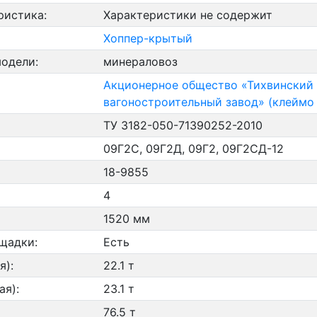
ристика:
Характеристики не содержит
Хоппер-крытый
модели:
минераловоз
Акционерное общество «Тихвинский
вагоностроительный завод» (клеймо 
ТУ 3182-050-71390252-2010
09Г2С, 09Г2Д, 09Г2, 09Г2СД-12
18-9855
4
1520 мм
щадки:
Есть
я):
22.1 т
ая):
23.1 т
76.5 т