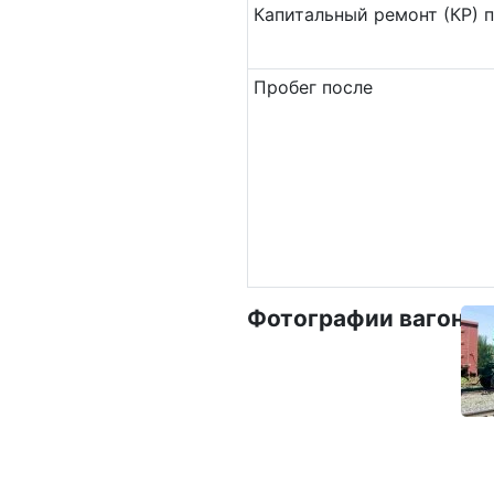
Ка­пи­таль­ный ремонт (КР) 
Пробег после
Фотографии вагона