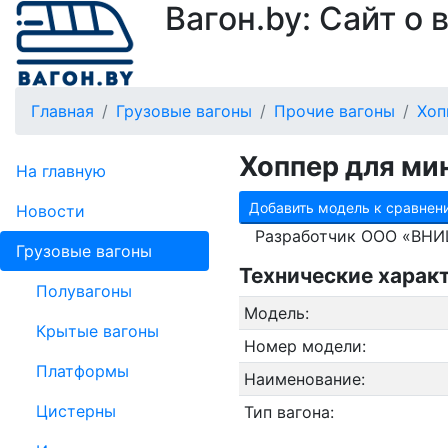
Вагон.by: Сайт о
Главная
Грузовые вагоны
Прочие вагоны
Хоп
Хоппер для ми
На главную
Добавить модель к сравнен
Новости
Разработчик ООО «ВНИЦ
Грузовые вагоны
Технические харак
Полувагоны
Модель:
Крытые вагоны
Номер модели:
Платформы
Наименование:
Цистерны
Тип вагона: