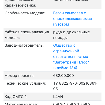
характеристика:
Особенность модели:
Вагон самосвал с
опрокидывающимся
кузовом
Учётная специализация
руда и др.скальные
модели:
породы
Завод-изготовитель:
Общество с
ограниченной
ответственностью
"Вагонтрэйд Плюс"
(клеймо 134)
Номер проекта:
682.00.000
Технические условия:
ТУ 8322-976-00210861-
95
Код СМГС 1:
L4AN
Материал кузова:
09Г2С, 09Г2Д, 09Г2,