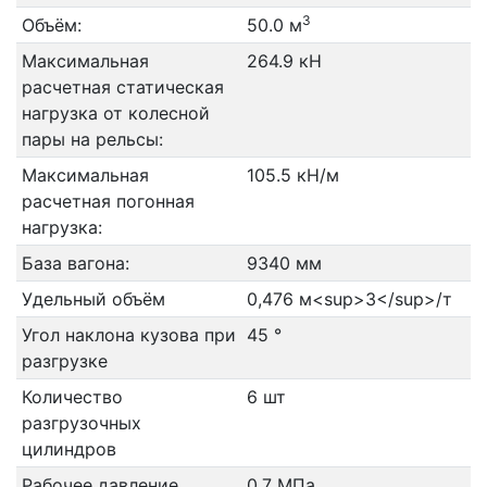
3
Объём:
50.0 м
Максимальная
264.9 кН
расчетная статическая
нагрузка от колесной
пары на рельсы:
Максимальная
105.5 кН/м
расчетная погонная
нагрузка:
База вагона:
9340 мм
Удельный объём
0,476 м<sup>3</sup>/т
Угол наклона кузова при
45 °
разгрузке
Количество
6 шт
разгрузочных
цилиндров
Рабочее давление
0,7 МПа