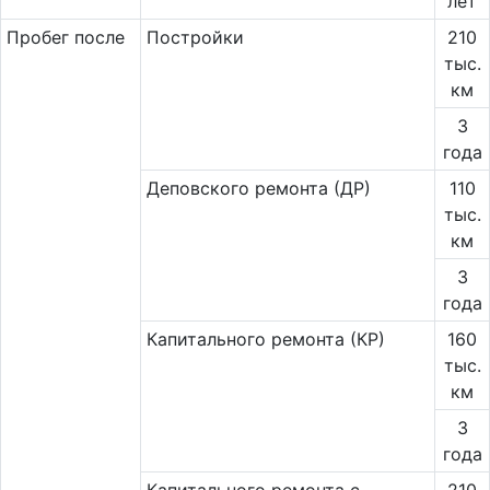
лет
Пробег после
Постройки
210
тыс.
км
3
года
Деповского ремонта (ДР)
110
тыс.
км
3
года
Капитального ремонта (КР)
160
тыс.
км
3
года