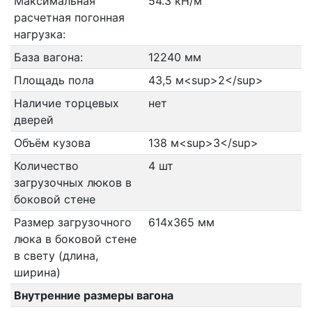
Максимальная
54.3 кН/м
расчетная погонная
нагрузка:
База вагона:
12240 мм
Площадь пола
43,5 м<sup>2</sup>
Наличие торцевых
нет
дверей
Объём кузова
138 м<sup>3</sup>
Количество
4 шт
загрузочных люков в
боковой стене
Размер загрузочного
614х365 мм
люка в боковой стене
в свету (длина,
ширина)
Внутренние размеры вагона