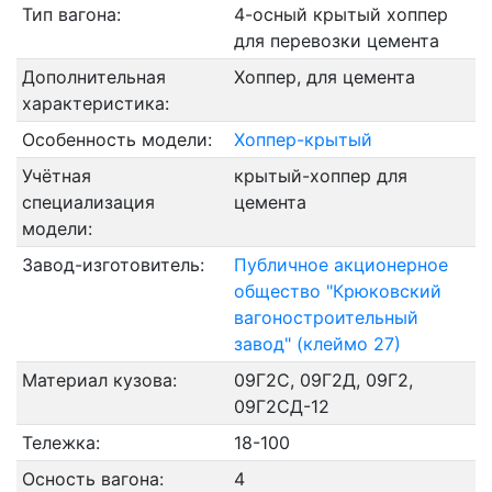
Тип вагона:
4-осный крытый хоппер
для перевозки цемента
Дополнительная
Хоппер, для цемента
характеристика:
Особенность модели:
Хоппер-крытый
Учётная
крытый-хоппер для
специализация
цемента
модели:
Завод-изготовитель:
Публичное акционерное
общество "Крюковский
вагоностроительный
завод" (клеймо 27)
Материал кузова:
09Г2С, 09Г2Д, 09Г2,
09Г2СД-12
Тележка:
18-100
Осность вагона:
4