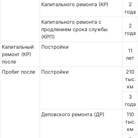
Капитального ремонта (КР)
2
года
Ка­питального ремонта с
2
продлением срока службы
года
(КРП)
Ка­пи­таль­ный
Постройки
11
ремонт (КР)
лет
после
Пробег после
Постройки
210
тыс.
км
3
года
Деповского ремонта (ДР)
110
тыс.
км