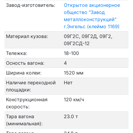
Завод-изготовитель:
Открытое акционерное
общество "Завод
металлоконструкций"
г.Энгельс (клеймо 1169)
Материал кузова:
09Г2С, 09Г2Д, 09Г2,
09Г2СД-12
Тележка:
18-100
Осность вагона:
4
Ширина колеи:
1520 мм
Наличие переходной
Нет
площадки:
Конструкционная
120 км/ч
скорость:
Тара вагона
23.0 т
(минимальная):