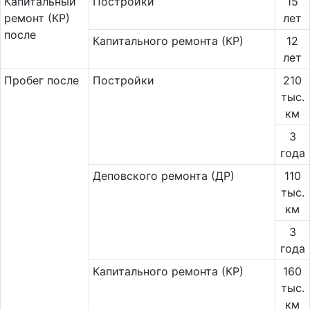
Ка­пи­таль­ный
Постройки
15
ремонт (КР)
лет
после
Капитального ремонта (КР)
12
лет
Пробег после
Постройки
210
тыс.
км
3
года
Деповского ремонта (ДР)
110
тыс.
км
3
года
Капитального ремонта (КР)
160
тыс.
км