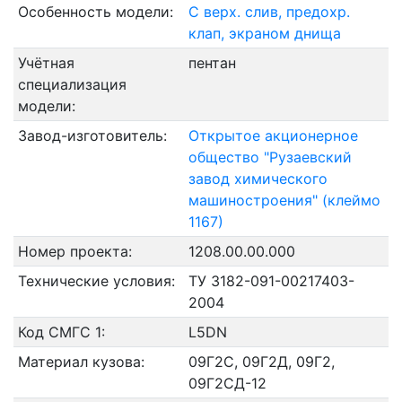
Особенность модели:
С верх. слив, предохр.
клап, экраном днища
Учётная
пентан
специализация
модели:
Завод-изготовитель:
Открытое акционерное
общество "Рузаевский
завод химического
машиностроения" (клеймо
1167)
Номер проекта:
1208.00.00.000
Технические условия:
ТУ 3182-091-00217403-
2004
Код СМГС 1:
L5DN
Материал кузова:
09Г2С, 09Г2Д, 09Г2,
09Г2СД-12