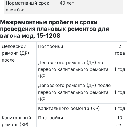
Нормативный срок
40 лет
службы:
Межремонтные пробеги и сроки
проведения плановых ремонтов для
вагона мод. 15-1208
Де­повс­кой
Постройки
2
ремонт (ДР)
года
после
Деповского ремонта (ДР) до
первого капитального ремонта
1 год
(КР)
Деповского ремонта (ДР) после
первого капитального ремонта
1 год
(КР)
Капитального ремонта (КР)
1 год
Ка­пи­таль­ный
Постройки
10
ремонт (КР)
лет