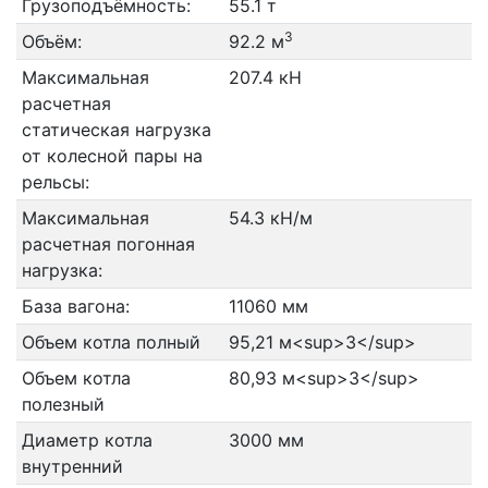
Грузоподъёмность:
55.1 т
3
Объём:
92.2 м
Максимальная
207.4 кН
расчетная
статическая нагрузка
от колесной пары на
рельсы:
Максимальная
54.3 кН/м
расчетная погонная
нагрузка:
База вагона:
11060 мм
Объем котла полный
95,21 м<sup>3</sup>
Объем котла
80,93 м<sup>3</sup>
полезный
Диаметр котла
3000 мм
внутренний