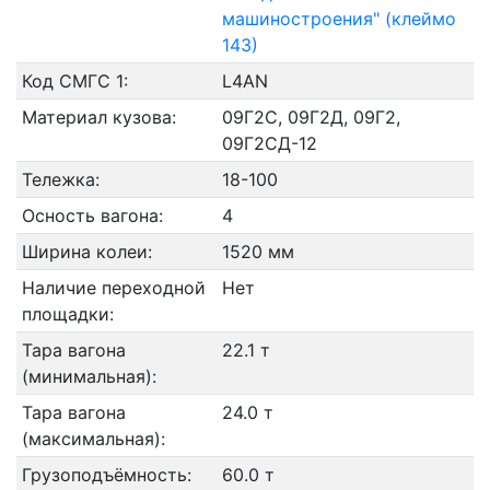
машиностроения" (клеймо
143)
Код СМГС 1:
L4AN
Материал кузова:
09Г2С, 09Г2Д, 09Г2,
09Г2СД-12
Тележка:
18-100
Осность вагона:
4
Ширина колеи:
1520 мм
Наличие переходной
Нет
площадки:
Тара вагона
22.1 т
(минимальная):
Тара вагона
24.0 т
(максимальная):
Грузоподъёмность:
60.0 т