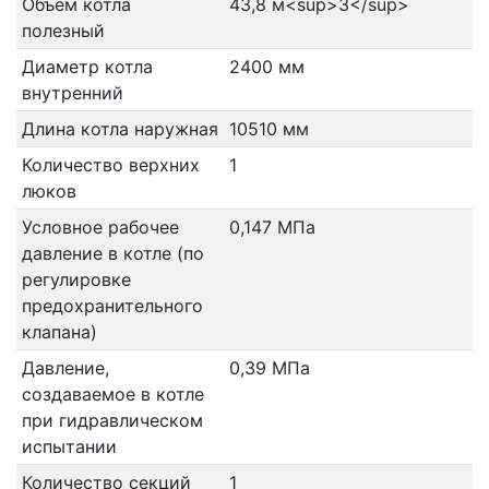
Объем котла
43,8 м<sup>3</sup>
полезный
Диаметр котла
2400 мм
внутренний
Длина котла наружная
10510 мм
Количество верхних
1
люков
Условное рабочее
0,147 МПа
давление в котле (по
регулировке
предохранительного
клапана)
Давление,
0,39 МПа
создаваемое в котле
при гидравлическом
испытании
Количество секций
1