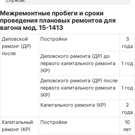
службы:
Межремонтные пробеги и сроки
проведения плановых ремонтов для
вагона мод. 15-1413
Де­повс­кой
Постройки
3
ремонт (ДР)
года
после
Деповского ремонта (ДР) до
первого капитального ремонта
1 год
(КР)
Деповского ремонта (ДР) после
первого капитального ремонта
1 год
(КР)
Капитального ремонта (КР)
2
года
Ка­пи­таль­ный
Постройки
10
ремонт (КР)
лет