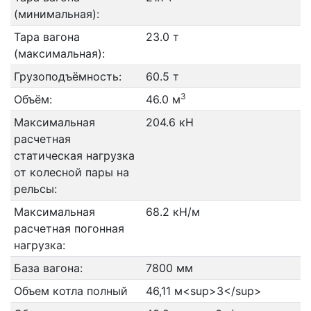
(минимальная):
Тара вагона
23.0 т
(максимальная):
Грузоподъёмность:
60.5 т
3
Объём:
46.0 м
Максимальная
204.6 кН
расчетная
статическая нагрузка
от колесной пары на
рельсы:
Максимальная
68.2 кН/м
расчетная погонная
нагрузка:
База вагона:
7800 мм
Объем котла полный
46,11 м<sup>3</sup>