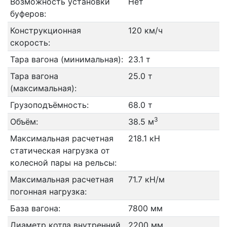
Возможность установки
Нет
буферов:
Конструкционная
120 км/ч
скорость:
Тара вагона (минимальная):
23.1 т
Тара вагона
25.0 т
(максимальная):
Грузоподъёмность:
68.0 т
3
Объём:
38.5 м
Максимальная расчетная
218.1 кН
статическая нагрузка от
колесной пары на рельсы:
Максимальная расчетная
71.7 кН/м
погонная нагрузка:
База вагона:
7800 мм
Диаметр котла внутренний
2200 мм