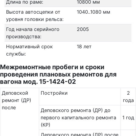
Длина по раме:
10800 мм
Высота автосцепки от
1040..1080 мм
уровня головки рельса:
Год начала серийного
2005
производства:
Нормативный срок
18 лет
службы:
Межремонтные пробеги и сроки
проведения плановых ремонтов для
вагона мод. 15-1424-02
Де­повс­кой
Постройки
2
ремонт (ДР)
года
после
Деповского ремонта (ДР) до
первого капитального ремонта
1 год
(КР)
Деповского ремонта (ДР) после