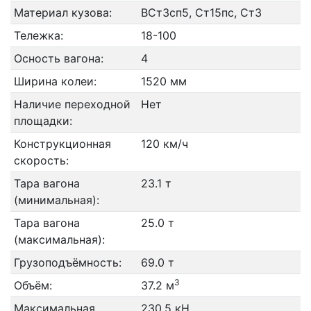
Материал кузова:
ВСт3сп5, Ст15пс, Ст3
Тележка:
18-100
Осность вагона:
4
Ширина колеи:
1520 мм
Наличие переходной
Нет
площадки:
Конструкционная
120 км/ч
скорость:
Тара вагона
23.1 т
(минимальная):
Тара вагона
25.0 т
(максимальная):
Грузоподъёмность:
69.0 т
3
Объём:
37.2 м
Максимальная
230.5 кН