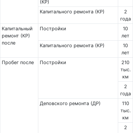
(КР)
Капитального ремонта (КР)
2
года
Ка­пи­таль­ный
Постройки
10
ремонт (КР)
лет
после
Капитального ремонта (КР)
10
лет
Пробег после
Постройки
210
тыс.
км
2
года
Деповского ремонта (ДР)
110
тыс.
км
2