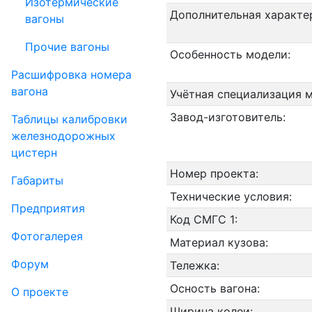
Изотермические
Дополнительная характе
вагоны
Прочие вагоны
Особенность модели:
Рас­шифров­ка номера
вагона
Учётная специализация 
Завод-изготовитель:
Таблицы калибровки
же­лезно­дорожных
цистерн
Номер проекта:
Габариты
Технические условия:
Пред­прия­тия
Код СМГС 1:
Фо­то­га­ле­рея
Материал кузова:
Форум
Тележка:
Осность вагона:
О проекте
Ширина колеи: