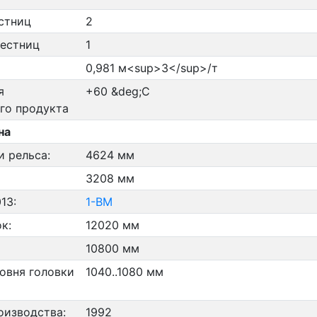
стниц
2
лестниц
1
0,981 м<sup>3</sup>/т
я
+60 &deg;C
го продукта
на
и рельса:
4624 мм
3208 мм
13:
1-ВМ
к:
12020 мм
10800 мм
овня головки
1040..1080 мм
оизводства:
1992