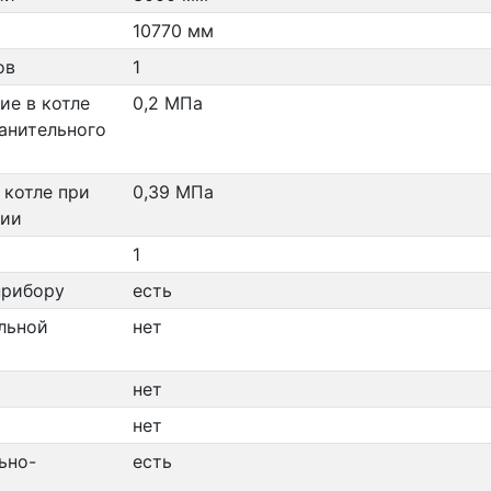
10770 мм
ов
1
ие в котле
0,2 МПа
анительного
 котле при
0,39 МПа
нии
1
прибору
есть
льной
нет
нет
нет
ьно-
есть