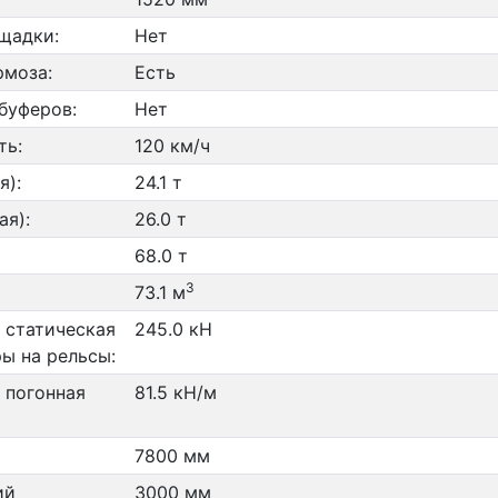
щадки:
Нет
рмоза:
Есть
буферов:
Нет
ть:
120 км/ч
я):
24.1 т
ая):
26.0 т
68.0 т
3
73.1 м
 статическая
245.0 кН
ры на рельсы:
 погонная
81.5 кН/м
7800 мм
ий
3000 мм