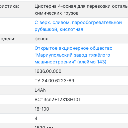
ристика:
Цистерна 4-осная для перевозки остал
химических грузов
С верх. сливом, парообогревательной
рубашкой, кислотная
модели:
фенол
Открытое акционерное общество
"Мариупольский завод тяжёлого
машиностроения" (клеймо 143)
1636.00.000
ТУ 24.00.6223-89
L4AN
ВСт3сп2+12Х18Н10Т
18-100
4
1520 мм