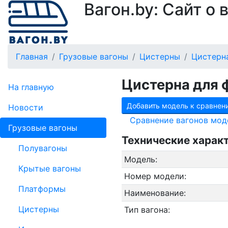
Вагон.by: Сайт о
Главная
Грузовые вагоны
Цистерны
Цистерна
Цистерна для 
На главную
Добавить модель к сравнен
Новости
Сравнение вагонов мод
Грузовые вагоны
Технические харак
Полувагоны
Модель:
Крытые вагоны
Номер модели:
Платформы
Наименование:
Цистерны
Тип вагона: