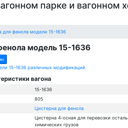
 вагонном парке и вагонном 
 для фенола модели 15-1636
фенола модель 15-1636
ию
ели 15-1636 различных модификаций.
теристики вагона
15-1636
805
Цистерна для фенола
Цистерна 4-осная для перевозки остал
химических грузов