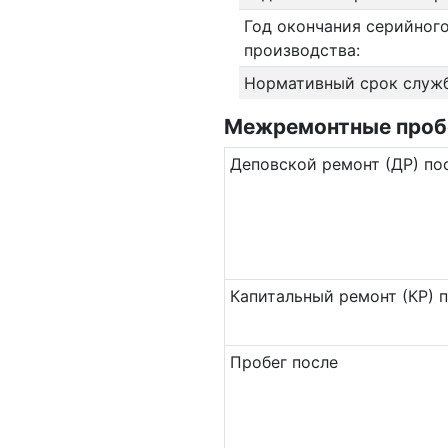
Год окончания серийног
производства:
Нормативный срок служ
Межремонтные пробег
Де­повс­кой ремонт (ДР) по
Ка­пи­таль­ный ремонт (КР) 
Пробег после