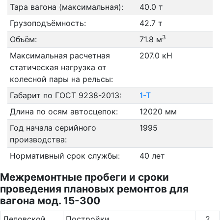
Тара вагона (максимальная):
40.0 т
Грузоподъёмность:
42.7 т
3
Объём:
71.8 м
Максимальная расчетная
207.0 кН
статическая нагрузка от
колесной пары на рельсы:
Габарит по ГОСТ 9238-2013:
1-Т
Длина по осям автосцепок:
12020 мм
Год начала серийного
1995
производства:
Нормативный срок службы:
40 лет
Межремонтные пробеги и сроки
проведения плановых ремонтов для
вагона мод. 15-300
Де­повс­кой
Постройки
2