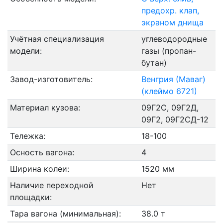
предохр. клап,
экраном днища
Учётная специализация
углеводородные
модели:
газы (пропан-
бутан)
Завод-изготовитель:
Венгрия (Маваг)
(клеймо 6721)
Материал кузова:
09Г2С, 09Г2Д,
09Г2, 09Г2СД-12
Тележка:
18-100
Осность вагона:
4
Ширина колеи:
1520 мм
Наличие переходной
Нет
площадки:
Тара вагона (минимальная):
38.0 т