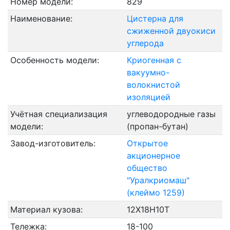
Номер модели:
829
Наименование:
Цистерна для
сжиженной двуокиси
углерода
Особенность модели:
Криогенная с
вакуумно-
волокнистой
изоляцией
Учётная специализация
углеводородные газы
модели:
(пропан-бутан)
Завод-изготовитель:
Открытое
акционерное
общество
"Уралкриомаш"
(клеймо 1259)
Материал кузова:
12Х18Н10Т
Тележка:
18-100