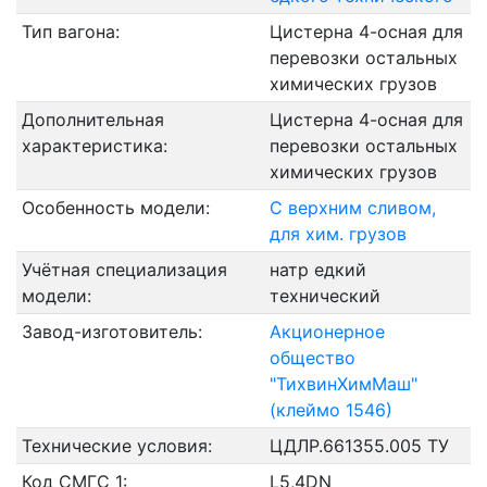
Тип вагона:
Цистерна 4-осная для
перевозки остальных
химических грузов
Дополнительная
Цистерна 4-осная для
характеристика:
перевозки остальных
химических грузов
Особенность модели:
С верхним сливом,
для хим. грузов
Учётная специализация
натр едкий
модели:
технический
Завод-изготовитель:
Акционерное
общество
"ТихвинХимМаш"
(клеймо 1546)
Технические условия:
ЦДЛР.661355.005 ТУ
Код СМГС 1:
L5,4DN