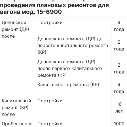
проведения плановых ремонтов для
вагона мод. 15-6900
Де­повс­кой
Постройки
4
ремонт (ДР)
года
после
Деповского ремонта (ДР) до
2
первого капитального ремонта
года
(КР)
Деповского ремонта (ДР)
2
после первого капитального
года
ремонта (КР)
Капитального ремонта (КР)
4
года
Ка­пи­таль­ный
Постройки
16
ремонт (КР)
лет
после
Пробег после
Постройки
1000