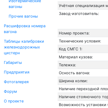
Изотермические
Учётная специализация 
вагоны
Завод-изготовитель:
Прочие вагоны
Рас­шифров­ка номера
вагона
Номер проекта:
Технические условия:
Таблицы калибровки
же­лезно­дорожных
Код СМГС 1:
цистерн
Материал кузова:
Габариты
Тележка:
Пред­прия­тия
Осность вагона:
Ширина колеи:
Фо­то­га­ле­рея
Наличие переходной пло
Форум
Наличие стояночного то
О проекте
Возможность установки 