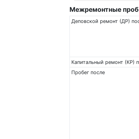
Межремонтные пробег
Де­повс­кой ремонт (ДР) по
Ка­пи­таль­ный ремонт (КР) 
Пробег после