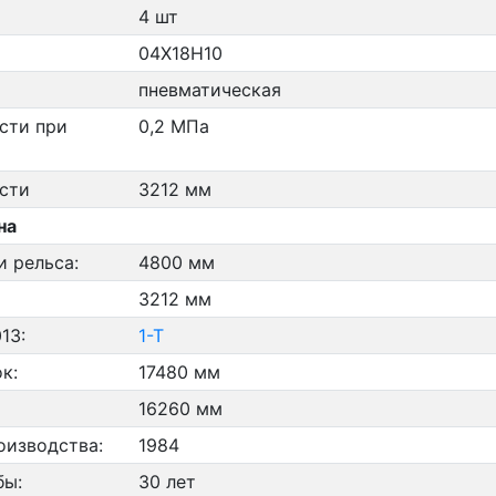
4 шт
04Х18Н10
пневматическая
сти при
0,2 МПа
сти
3212 мм
на
и рельса:
4800 мм
3212 мм
13:
1-Т
к:
17480 мм
16260 мм
оизводства:
1984
бы:
30 лет