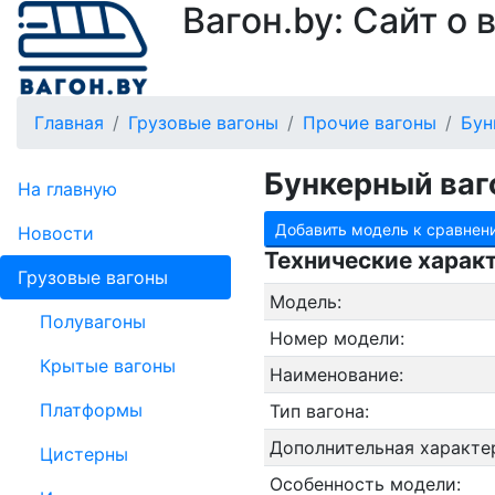
Вагон.by: Сайт о
Главная
Грузовые вагоны
Прочие вагоны
Бун
Бункерный ваг
На главную
Добавить модель к сравнен
Новости
Технические харак
Грузовые вагоны
Модель:
Полувагоны
Номер модели:
Крытые вагоны
Наименование:
Платформы
Тип вагона:
Дополнительная характе
Цистерны
Особенность модели: