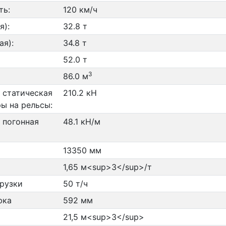
ть:
120 км/ч
я):
32.8 т
ая):
34.8 т
52.0 т
3
86.0 м
 статическая
210.2 кН
ры на рельсы:
 погонная
48.1 кН/м
13350 мм
1,65 м<sup>3</sup>/т
рузки
50 т/ч
юка
592 мм
21,5 м<sup>3</sup>