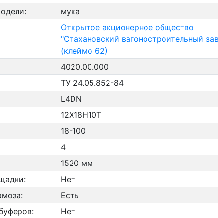
модели:
мука
Открытое акционерное общество
"Стахановский вагоностроительный зав
(клеймо 62)
4020.00.000
ТУ 24.05.852-84
L4DN
12Х18Н10Т
18-100
4
1520 мм
щадки:
Нет
рмоза:
Есть
буферов:
Нет