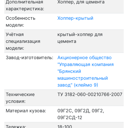
Дополнительная
Хоппер, для цемента
характеристика:
Особенность
Хоппер-крытый
модели:
Учётная
крытый-хоппер для
специализация
цемента
модели:
Завод-изготовитель:
Акционерное общество
"Управляющая компания
"Брянский
машиностpоительный
завод" (клеймо 9)
Технические
ТУ 3182-060-00210766-2007
условия:
Материал кузова:
09Г2С, 09Г2Д, 09Г2,
09Г2СД-12
Тележка:
18-100