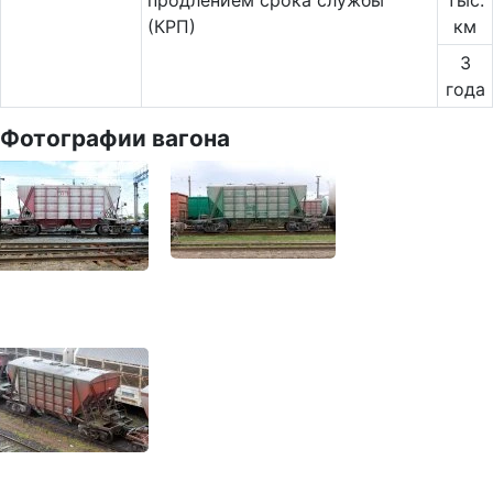
продлением срока службы
тыс.
(КРП)
км
3
года
Фотографии вагона