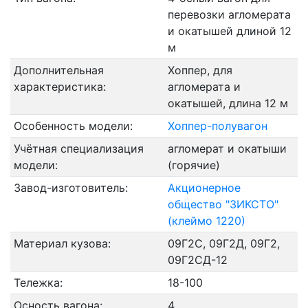
перевозки агломерата
и окатышей длиной 12
м
Дополнительная
Хоппер, для
характеристика:
агломерата и
окатышей, длина 12 м
Особенность модели:
Хоппер-полувагон
Учётная специализация
агломерат и окатыши
модели:
(горячие)
Завод-изготовитель:
Акционерное
общество "ЗИКСТО"
(клеймо 1220)
Материал кузова:
09Г2С, 09Г2Д, 09Г2,
09Г2СД-12
Тележка:
18-100
Осность вагона:
4