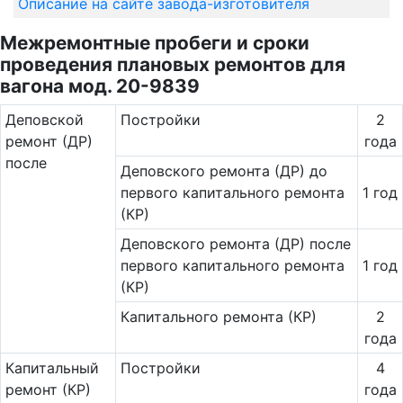
Описание на сайте завода-изготовителя
Межремонтные пробеги и сроки
проведения плановых ремонтов для
вагона мод. 20-9839
Де­повс­кой
Постройки
2
ремонт (ДР)
года
после
Деповского ремонта (ДР) до
первого капитального ремонта
1 год
(КР)
Деповского ремонта (ДР) после
первого капитального ремонта
1 год
(КР)
Капитального ремонта (КР)
2
года
Ка­пи­таль­ный
Постройки
4
ремонт (КР)
года