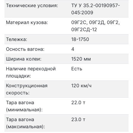
Технические условия:
ТУ У 35.2-00190957-
045:2009
Материал кузова:
09Г2С, 09Г2Д, 09Г2,
09Г2СД-12
Тележка:
18-1750
Осность вагона:
4
Ширина колеи:
1520 мм
Наличие переходной
Есть
площадки:
Конструкционная
120 км/ч
скорость:
Тара вагона
22.0 т
(минимальная):
Тара вагона
23.0 т
(максимальная):