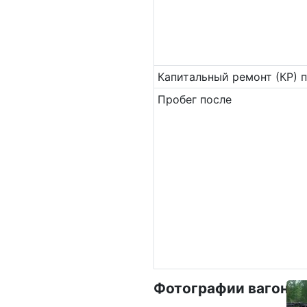
Ка­пи­таль­ный ремонт (КР) 
Пробег после
Фотографии вагона