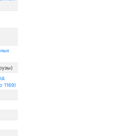
зных
рузы)
од
о 1169)