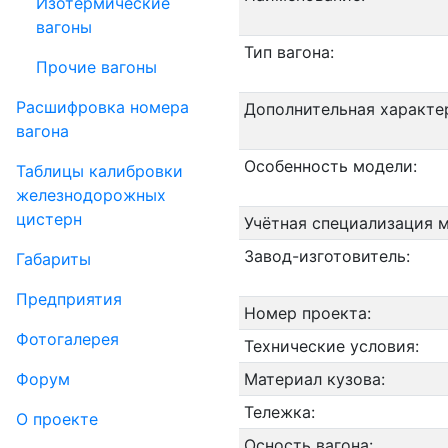
Изотермические
вагоны
Тип вагона:
Прочие вагоны
Рас­шифров­ка номера
Дополнительная характе
вагона
Особенность модели:
Таблицы калибровки
же­лезно­дорожных
цистерн
Учётная специализация 
Завод-изготовитель:
Габариты
Пред­прия­тия
Номер проекта:
Фо­то­га­ле­рея
Технические условия:
Форум
Материал кузова:
Тележка:
О проекте
Осность вагона: