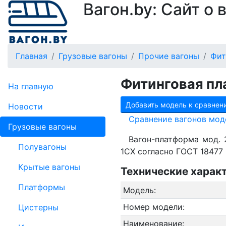
Вагон.by: Сайт о
Главная
Грузовые вагоны
Прочие вагоны
Фит
Фитинговая пл
На главную
Добавить модель к сравнен
Новости
Сравнение вагонов мод
Грузовые вагоны
Вагон-платформа мод. 
Полувагоны
1СХ согласно ГОСТ 18477 
Крытые вагоны
Технические харак
Платформы
Модель:
Номер модели:
Цистерны
Наименование: