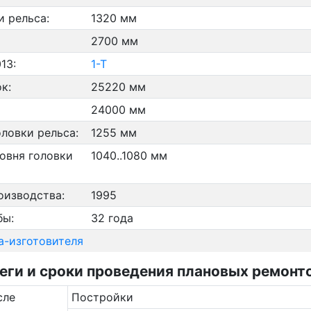
и рельса:
1320 мм
2700 мм
13:
1-Т
к:
25220 мм
24000 мм
оловки рельса:
1255 мм
овня головки
1040..1080 мм
оизводства:
1995
бы:
32 года
а-изготовителя
ги и сроки проведения плановых ремонто
сле
Постройки