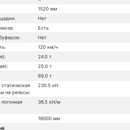
1520 мм
щадки:
Нет
рмоза:
Есть
буферов:
Нет
ть:
120 км/ч
я):
24.0 т
ая):
25.0 т
69.0 т
 статическая
230.5 кН
ры на рельсы:
 погонная
36.5 кН/м
19000 мм
на