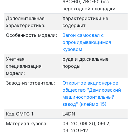
6ВС-60, 7ВС-60 без
переходной площадки
Дополнительная
Характеристики не
характеристика:
содержит
Особенность модели:
Вагон самосвал с
опрокидывающимся
кузовом
Учётная
руда и др.скальные
специализация
породы
модели:
Завод-изготовитель:
Открытое акционерное
общество "Демиховский
машиностроительный
завод" (клеймо 15)
Код СМГС 1:
L4DN
Материал кузова:
09Г2С, 09Г2Д, 09Г2,
09Г2СД-12