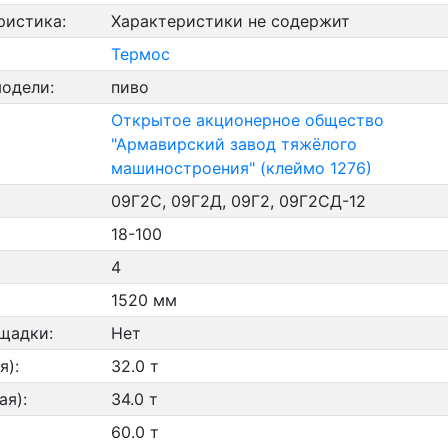
ристика:
Характеристики не содержит
Термос
модели:
пиво
Открытое акционерное общество
"Армавирский завод тяжёлого
машиностроения" (клеймо 1276)
09Г2С, 09Г2Д, 09Г2, 09Г2СД-12
18-100
4
1520 мм
щадки:
Нет
я):
32.0 т
ая):
34.0 т
60.0 т