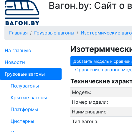
Вагон.by: Сайт о
Главная
Грузовые вагоны
Изотермические ваг
Изотермически
На главную
Добавить модель к сравнен
Новости
Сравнение вагонов мод
Грузовые вагоны
Технические харак
Полувагоны
Модель:
Крытые вагоны
Номер модели:
Платформы
Наименование:
Цистерны
Тип вагона: