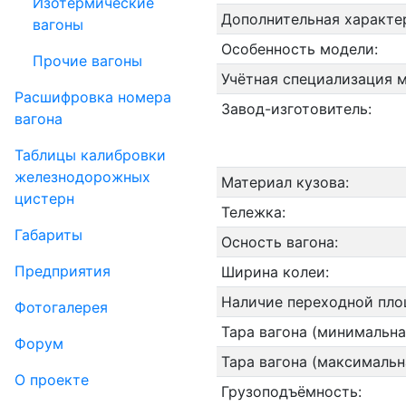
Изотермические
Дополнительная характе
вагоны
Особенность модели:
Прочие вагоны
Учётная специализация 
Рас­шифров­ка номера
Завод-изготовитель:
вагона
Таблицы калибровки
же­лезно­дорожных
Материал кузова:
цистерн
Тележка:
Габариты
Осность вагона:
Пред­прия­тия
Ширина колеи:
Наличие переходной пло
Фо­то­га­ле­рея
Тара вагона (минимальна
Форум
Тара вагона (максимальн
О проекте
Грузоподъёмность: