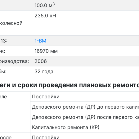
3
100.0 м
235.0 кН
 колесной
13:
1-ВМ
к:
16970 мм
оизводства:
2006
бы:
32 года
и и сроки проведения плановых ремонтов
сле
Постройки
Деповского ремонта (ДР) до первого капи
Деповского ремонта (ДР) после первого к
Капитального ремонта (КР)
после
Постройки