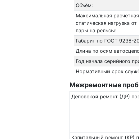
Объём:
Максимальная расчетная
статическая нагрузка от
пары на рельсы:
Габарит по ГОСТ 9238-20
Длина по осям автосцепо
Год начала серийного пр
Нормативный срок служ
Межремонтные пробег
Де­повс­кой ремонт (ДР) по
Ка­пи­таль­ный ремонт (КР) 