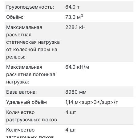
Грузоподъёмность:
64.0 т
3
Объём:
73.0 м
Максимальная
228.1 кН
расчетная
статическая нагрузка
от колесной пары на
рельсы:
Максимальная
64.0 кН/м
расчетная погонная
нагрузка:
База вагона:
8980 мм
Удельный объём
1,14 м<sup>3</sup>/т
Количество
4 шт
разгрузочных люков
Количество
4 шт
загрузочных люков