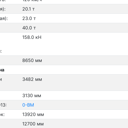
я):
20.1 т
ая):
23.0 т
40.0 т
158.0 кН
:
8650 мм
на
и
3482 мм
3130 мм
13:
0-ВМ
к:
13920 мм
12700 мм