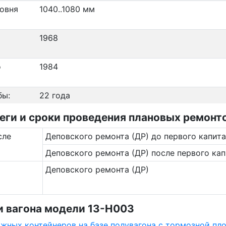
ровня
1040..1080 мм
1968
о
1984
бы:
22 года
ги и сроки проведения плановых ремонто
сле
Деповского ремонта (ДР) до первого капита
Деповского ремонта (ДР) после первого кап
Деповского ремонта (ДР)
 вагона модели 13-Н003
ажных контейнеров на базе полувагона с тормозной пло