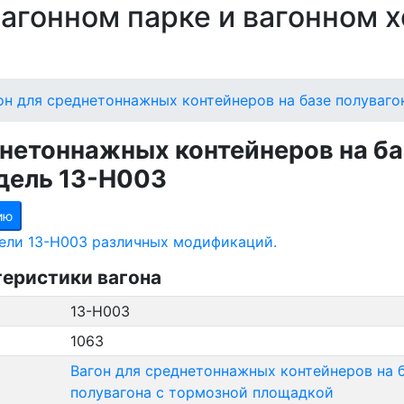
 вагонном парке и вагонном 
он для среднетоннажных контейнеров на базе полуваг
днетоннажных контейнеров на ба
дель 13-Н003
ию
ели 13-Н003 различных модификаций.
теристики вагона
13-Н003
1063
Вагон для среднетоннажных контейнеров на 
полувагона с тормозной площадкой