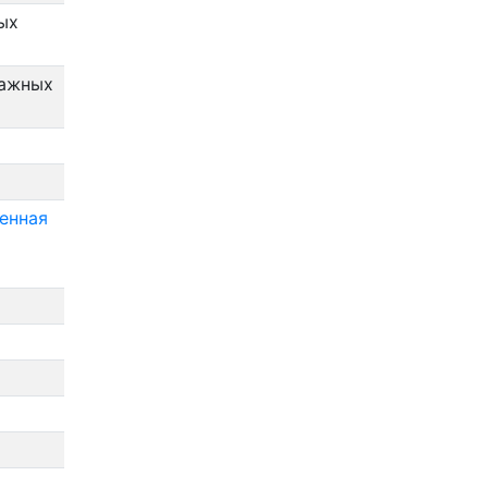
ых
нажных
енная