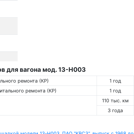
в для вагона мод. 13-Н003
льного ремонта (КР)
1 год
итального ремонта (КР)
1 год
110 тыс. км
3 года
щадкой модели 13-Н003, ПАО "КВСЗ", выпуск с 1968 до