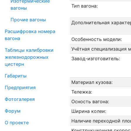
Изотермические
Тип вагона:
вагоны
Прочие вагоны
Дополнительная характе
Рас­шифров­ка номера
вагона
Особенность модели:
Учётная специализация 
Таблицы калибровки
же­лезно­дорожных
Завод-изготовитель:
цистерн
Габариты
Материал кузова:
Пред­прия­тия
Тележка:
Фо­то­га­ле­рея
Осность вагона:
Форум
Ширина колеи:
Наличие переходной пло
О проекте
Конструкционная скорос