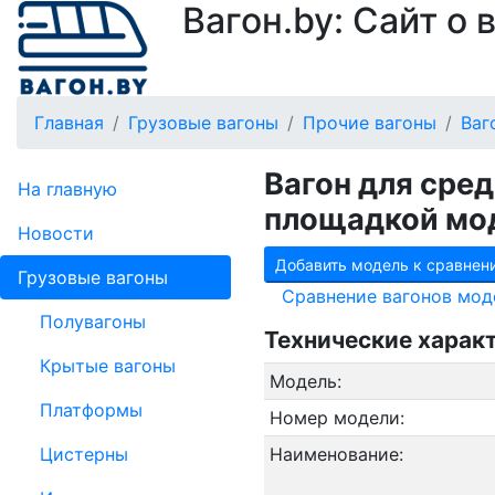
Вагон.by: Сайт о
Главная
Грузовые вагоны
Прочие вагоны
Ваг
Вагон для сре
На главную
площадкой мо
Новости
Добавить модель к сравнен
Грузовые вагоны
Сравнение вагонов мод
Полувагоны
Технические харак
Крытые вагоны
Модель:
Платформы
Номер модели:
Цистерны
Наименование: