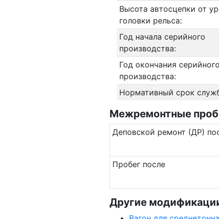
Высота автосцепки от у
головки рельса:
Год начала серийного
производства:
Год окончания серийног
производства:
Нормативный срок служ
Межремонтные пробе
Де­повс­кой ремонт (ДР) по
Пробег после
Другие модификации
Вагон для среднетонн