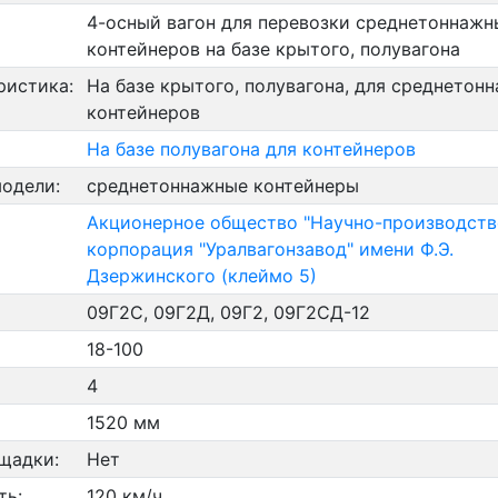
4-осный вагон для перевозки среднетоннажн
контейнеров на базе крытого, полувагона
ристика:
На базе крытого, полувагона, для среднетон
контейнеров
На базе полувагона для контейнеров
модели:
среднетоннажные контейнеры
Акционерное общество "Научно-производств
корпорация "Уралвагонзавод" имени Ф.Э.
Дзержинского (клеймо 5)
09Г2С, 09Г2Д, 09Г2, 09Г2СД-12
18-100
4
1520 мм
щадки:
Нет
ть:
120 км/ч