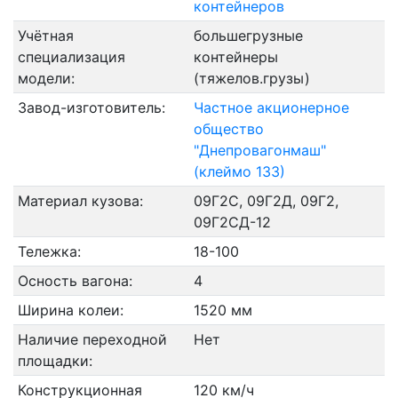
контейнеров
Учётная
большегрузные
специализация
контейнеры
модели:
(тяжелов.грузы)
Завод-изготовитель:
Частное акционерное
общество
"Днепровагонмаш"
(клеймо 133)
Материал кузова:
09Г2С, 09Г2Д, 09Г2,
09Г2СД-12
Тележка:
18-100
Осность вагона:
4
Ширина колеи:
1520 мм
Наличие переходной
Нет
площадки:
Конструкционная
120 км/ч