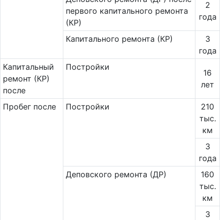
2
первого капитального ремонта
года
(КР)
Капитального ремонта (КР)
3
года
Ка­пи­таль­ный
Постройки
16
ремонт (КР)
лет
после
Пробег после
Постройки
210
тыс.
км
3
года
Деповского ремонта (ДР)
160
тыс.
км
3