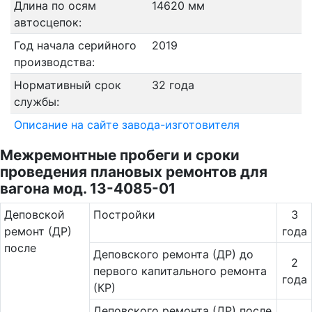
Длина по осям
14620 мм
автосцепок:
Год начала серийного
2019
производства:
Нормативный срок
32 года
службы:
Описание на сайте завода-изготовителя
Межремонтные пробеги и сроки
проведения плановых ремонтов для
вагона мод. 13-4085-01
Де­повс­кой
Постройки
3
ремонт (ДР)
года
после
Деповского ремонта (ДР) до
2
первого капитального ремонта
года
(КР)
Деповского ремонта (ДР) после