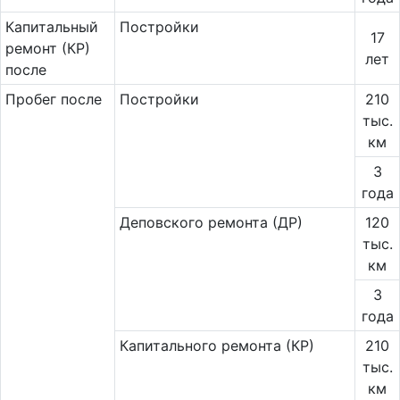
Ка­пи­таль­ный
Постройки
17
ремонт (КР)
лет
после
Пробег после
Постройки
210
тыс.
км
3
года
Деповского ремонта (ДР)
120
тыс.
км
3
года
Капитального ремонта (КР)
210
тыс.
км