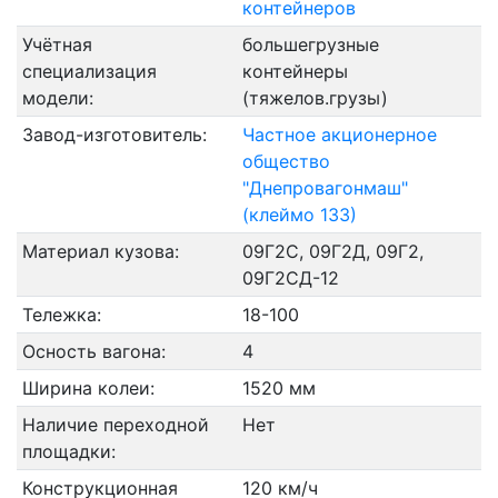
контейнеров
Учётная
большегрузные
специализация
контейнеры
модели:
(тяжелов.грузы)
Завод-изготовитель:
Частное акционерное
общество
"Днепровагонмаш"
(клеймо 133)
Материал кузова:
09Г2С, 09Г2Д, 09Г2,
09Г2СД-12
Тележка:
18-100
Осность вагона:
4
Ширина колеи:
1520 мм
Наличие переходной
Нет
площадки:
Конструкционная
120 км/ч