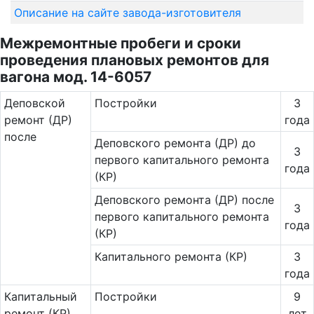
Описание на сайте завода-изготовителя
Межремонтные пробеги и сроки
проведения плановых ремонтов для
вагона мод. 14-6057
Де­повс­кой
Постройки
3
ремонт (ДР)
года
после
Деповского ремонта (ДР) до
3
первого капитального ремонта
года
(КР)
Деповского ремонта (ДР) после
3
первого капитального ремонта
года
(КР)
Капитального ремонта (КР)
3
года
Ка­пи­таль­ный
Постройки
9
ремонт (КР)
лет