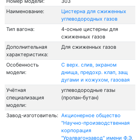
Номер модели:
303
Наименование:
Цистерна для сжиженных
углеводородных газов
Тип вагона:
4-осные цистерны для
сжиженных газов
Дополнительная
Для сжиженных газов
характеристика:
Особенность
С верх. слив, экраном
модели:
днища, предохр. клап, защ
дугами и кожухом, газовая
Учётная
углеводородные газы
специализация
(пропан-бутан)
модели:
Завод-изготовитель:
Акционерное общество
"Научно-производственная
корпорация
"Уралвагонзавод" имени Ф.Э.