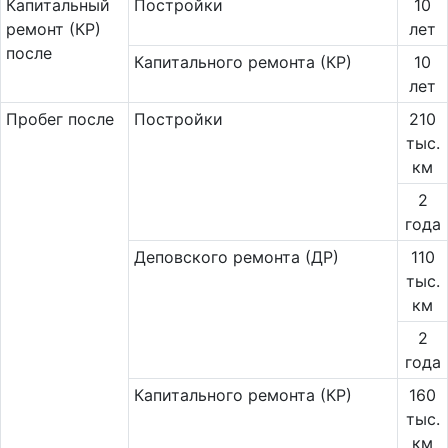
Ка­пи­таль­ный
Постройки
10
ремонт (КР)
лет
после
Капитального ремонта (КР)
10
лет
Пробег после
Постройки
210
тыс.
км
2
года
Деповского ремонта (ДР)
110
тыс.
км
2
года
Капитального ремонта (КР)
160
тыс.
км