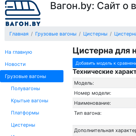
Вагон.by: Сайт о
Главная
Грузовые вагоны
Цистерны
Цистерна
Цистерна для 
На главную
Добавить модель к сравнен
Новости
Технические харак
Грузовые вагоны
Модель:
Полувагоны
Номер модели:
Крытые вагоны
Наименование:
Платформы
Тип вагона:
Цистерны
Дополнительная характе