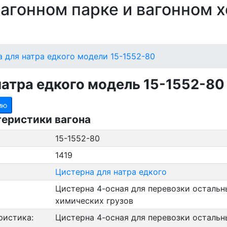
 вагонном парке и вагонном 
 для натра едкого модели 15-1552-80
натра едкого модель 15-1552-80
ию
теристики вагона
15-1552-80
1419
Цистерна для натра едкого
Цистерна 4-осная для перевозки остальн
химических грузов
ристика:
Цистерна 4-осная для перевозки остальн