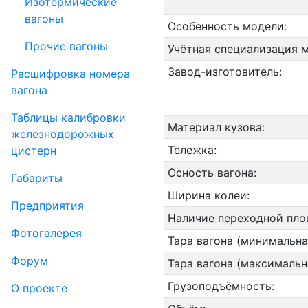
Изотермические
вагоны
Особенность модели:
Прочие вагоны
Учётная специализация 
Завод-изготовитель:
Рас­шифров­ка номера
вагона
Таблицы калибровки
Материал кузова:
же­лезно­дорожных
Тележка:
цистерн
Осность вагона:
Габариты
Ширина колеи:
Пред­прия­тия
Наличие переходной пло
Фо­то­га­ле­рея
Тара вагона (минимальна
Форум
Тара вагона (максимальн
Грузоподъёмность:
О проекте