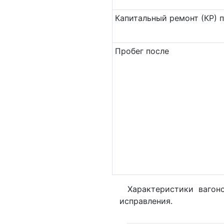
Ка­пи­таль­ный ремонт (КР) 
Пробег после
Характеристики вагон
исправления.