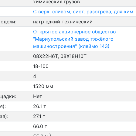
химических грузов
С верх. сливом, сист. разогрева, для хим.
модели:
натр едкий технический
Открытое акционерное общество
"Мариупольский завод тяжёлого
машиностроения" (клеймо 143)
08X22H6T, 08X18H10T
18-100
4
1520 мм
щадки:
Нет
я):
26.1 т
ая):
27.1 т
66.0 т
3