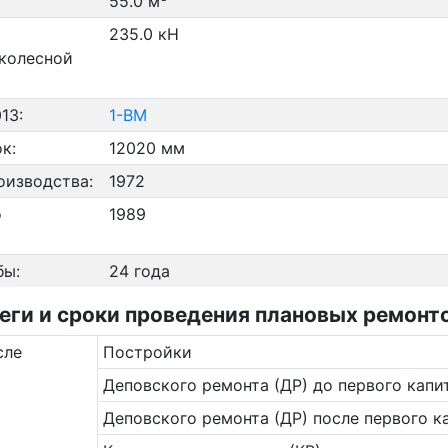
55.0 м
235.0 кН
 колесной
13:
1-ВМ
к:
12020 мм
оизводства:
1972
о
1989
бы:
24 года
и и сроки проведения плановых ремонтов
сле
Постройки
Деповского ремонта (ДР) до первого капи
Деповского ремонта (ДР) после первого к