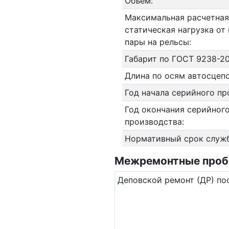
Объём:
Максимальная расчетная
статическая нагрузка от
пары на рельсы:
Габарит по ГОСТ 9238-20
Длина по осям автосцепо
Год начала серийного пр
Год окончания серийног
производства:
Нормативный срок служ
Межремонтные пробег
Де­повс­кой ремонт (ДР) по