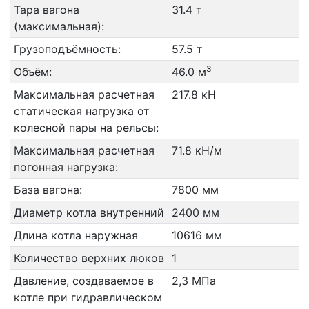
Тара вагона
31.4 т
(максимальная):
Грузоподъёмность:
57.5 т
3
Объём:
46.0 м
Максимальная расчетная
217.8 кН
статическая нагрузка от
колесной пары на рельсы:
Максимальная расчетная
71.8 кН/м
погонная нагрузка:
База вагона:
7800 мм
Диаметр котла внутренний
2400 мм
Длина котла наружная
10616 мм
Количество верхних люков
1
Давление, создаваемое в
2,3 МПа
котле при гидравлическом