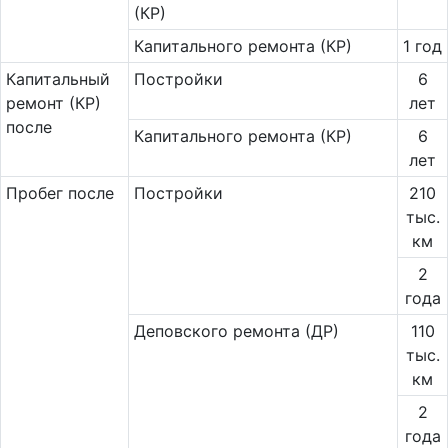
(КР)
Капитального ремонта (КР)
1 год
Ка­пи­таль­ный
Постройки
6
ремонт (КР)
лет
после
Капитального ремонта (КР)
6
лет
Пробег после
Постройки
210
тыс.
км
2
года
Деповского ремонта (ДР)
110
тыс.
км
2
года