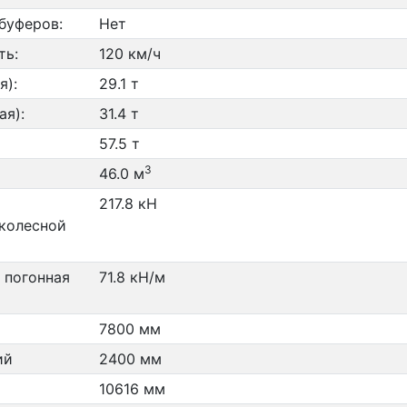
буферов:
Нет
ть:
120 км/ч
я):
29.1 т
ая):
31.4 т
57.5 т
3
46.0 м
217.8 кН
 колесной
 погонная
71.8 кН/м
7800 мм
ий
2400 мм
10616 мм