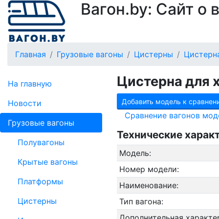
Вагон.by: Сайт о
Главная
Грузовые вагоны
Цистерны
Цистерна
Цистерна для 
На главную
Добавить модель к сравнен
Новости
Сравнение вагонов мод
Грузовые вагоны
Технические харак
Полувагоны
Модель:
Крытые вагоны
Номер модели:
Платформы
Наименование:
Цистерны
Тип вагона:
Дополнительная характе