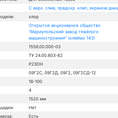
С верх. слив, предохр. клап, экраном дни
модели:
хлор
Открытое акционерное общество
"Мариупольский завод тяжёлого
машиностроения" (клеймо 143)
1556.00.000-03
ТУ 24.00.803-82
P23DH
09Г2С, 09Г2Д, 09Г2, 09Г2СД-12
18-100
4
1520 мм
щадки:
Нет
рмоза:
Есть