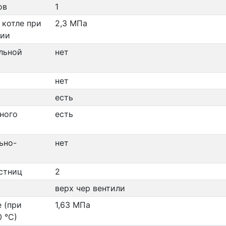
ов
1
 котле при
2,3 МПа
нии
льной
нет
нет
есть
ного
есть
ьно-
нет
стниц
2
верх чер вентили
е (при
1,63 МПа
 °С)