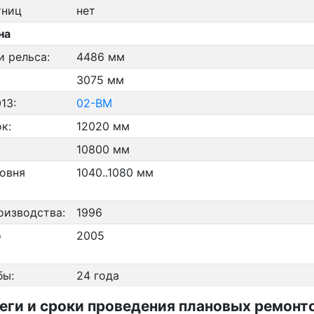
тниц
нет
на
и рельса:
4486 мм
3075 мм
13:
02-ВМ
к:
12020 мм
10800 мм
ровня
1040..1080 мм
оизводства:
1996
о
2005
бы:
24 года
и и сроки проведения плановых ремонтов