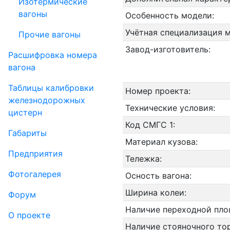
Изотермические
вагоны
Особенность модели:
Учётная специализация 
Прочие вагоны
Завод-изготовитель:
Рас­шифров­ка номера
вагона
Таблицы калибровки
Номер проекта:
же­лезно­дорожных
Технические условия:
цистерн
Код СМГС 1:
Габариты
Материал кузова:
Пред­прия­тия
Тележка:
Фо­то­га­ле­рея
Осность вагона:
Ширина колеи:
Форум
Наличие переходной пло
О проекте
Наличие стояночного то