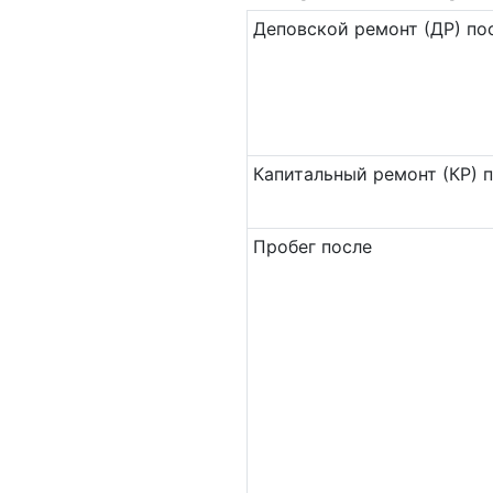
Де­повс­кой ремонт (ДР) по
Ка­пи­таль­ный ремонт (КР) 
Пробег после