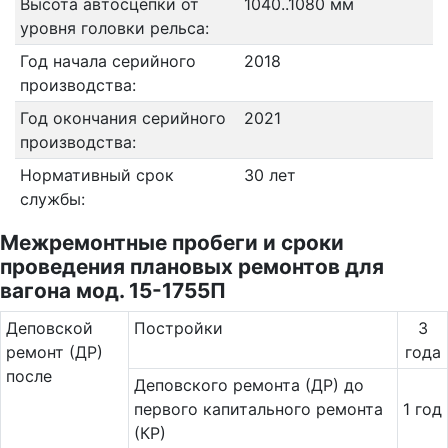
Высота автосцепки от
1040..1080 мм
уровня головки рельса:
Год начала серийного
2018
производства:
Год окончания серийного
2021
производства:
Нормативный срок
30 лет
службы:
Межремонтные пробеги и сроки
проведения плановых ремонтов для
вагона мод. 15-1755П
Де­повс­кой
Постройки
3
ремонт (ДР)
года
после
Деповского ремонта (ДР) до
первого капитального ремонта
1 год
(КР)