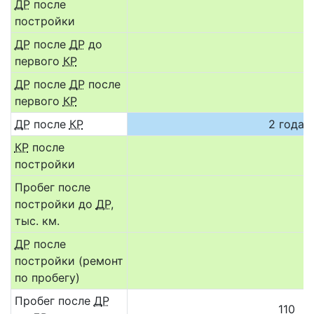
ДР
после
постройки
ДР
после
ДР
до
первого
КР
ДР
после
ДР
после
первого
КР
ДР
после
КР
2 года
КР
после
постройки
Пробег после
постройки до
ДР
,
тыс. км.
ДР
после
постройки (ремонт
по пробегу)
Пробег после
ДР
110