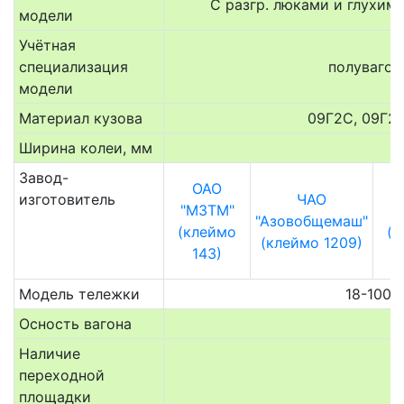
С разгр. люками и глухим
модели
Учётная
специализация
полувагон
модели
Материал кузова
09Г2С, 09Г2Д
Ширина колеи, мм
Завод-
ОАО
изготовитель
ЧАО
"МЗТМ"
"
"Азовобщемаш"
(клеймо
(к
(клеймо 1209)
143)
Модель тележки
18-100
Осность вагона
Наличие
переходной
площадки