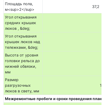
Площадь пола,
37,2
м<sup>2</sup>
Угол открывания
средних крышек
люков , &deg;
Угол открывания
крышек люков над
тележками, &deg;
Высота от уровня
головки рельса до
нижней обвязки,
мм
Размер
разгрузочных
13
люков в свету, мм
Межремонтные пробеги и сроки проведения плано