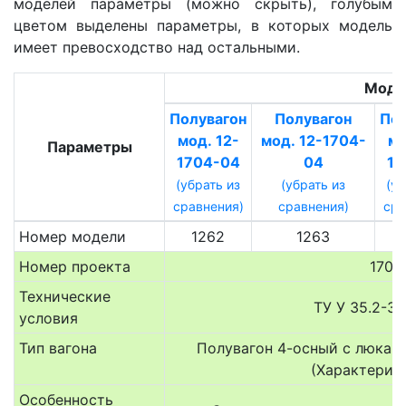
моделей параметры (можно скрыть), голубым
цветом выделены параметры, в которых модель
имеет превосходство над остальными.
Моде
Полувагон
Полувагон
Пол
мод. 12-
мод. 12-1704-
мо
Параметры
1704-04
04
17
(убрать из
(убрать из
(уб
сравнения)
сравнения)
сра
Номер модели
1262
1263
Номер проекта
1704
Технические
ТУ У 35.2-3
условия
Тип вагона
Полувагон 4-осный с люкам
(Характерис
Особенность