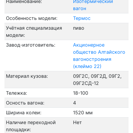
Наименование:
Изотермический
вагон
Особенность модели:
Термос
Учётная специализация
пиво
модели:
Завод-изготовитель:
Акционерное
общество Алтайского
вагоностроения
(клеймо 22)
Материал кузова:
09Г2С, 09Г2Д, 09Г2,
09Г2СД-12
Тележка:
18-100
Осность вагона:
4
Ширина колеи:
1520 мм
Наличие переходной
Нет
площадки: