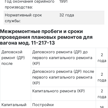
Год окончания серийного
1991
производства:
Нормативный срок
32 года
службы:
Межремонтные пробеги и сроки
проведения плановых ремонтов для
вагона мод. 11-217-13
Де­повс­кой
Деповского ремонта (ДР) до
2
ремонт (ДР)
первого капитального ремонта
года
после
(КР)
Деповского ремонта (ДР) после
2
первого капитального ремонта
года
(КР)
Капитального ремонта (КР)
2
года
Ка­пи­таль­ный
Постройки
16